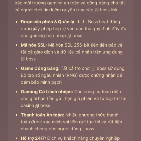
bảo môi trường gaming an toàn và công bằng cho tất
cả người chơi tìm kiếm quyền truy cập jljl boss link.
Được cấp phép & Quản lý:
JLJL Boss hoạt động
dưới giấy phép hợp lệ với tuân thủ quy định đầy đủ
cho gaming hợp pháp jljl boss
Mã hóa SSL:
Mã hóa SSL 256-bit tiên tiến bảo vệ
tất cả giao dịch và dữ liệu cá nhân trên ứng dụng
jljl boss
Game Công bằng:
Tất cả trò chơi jljl boss sử dụng
Bộ tạo số ngẫu nhiên (RNG) được chứng nhận để
đảm bảo minh bạch
Gaming Có trách nhiệm:
Các công cụ toàn diện
cho giới hạn tiền gửi, hẹn giờ phiên và tự loại trừ tại
casino jljl boss
Thanh toán An toàn:
Nhiều phương thức thanh
toán được xác minh với tiền gửi tức thì và rút tiền
nhanh chóng cho người dùng jlboss
Hỗ trợ 24/7:
Dịch vụ khách hàng chuyên nghiệp