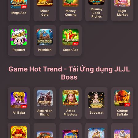
Mummy
Mines
Money
Night
Mega Ace
Lock
Gold
Coming
Market
Riches
Popmart
Poseidon
Super Ace
Game Hot Trend - Tải Ứng dụng JLJL
Boss
Asgardian
Aztec
Charge
Ali Baba
Baccarat
Rising
Priestess
Buffalo