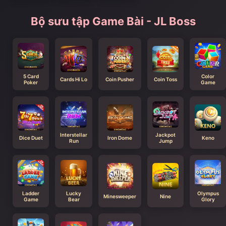
Bộ sưu tập Game Bài - JL Boss
5 Card
Color
Cards Hi Lo
Coin Pusher
Coin Toss
Poker
Game
Interstellar
Jackpot
Dice Duet
Iron Dome
Keno
Run
Jump
Ladder
Lucky
Olympus
Minesweeper
Nine
Game
Bear
Glory